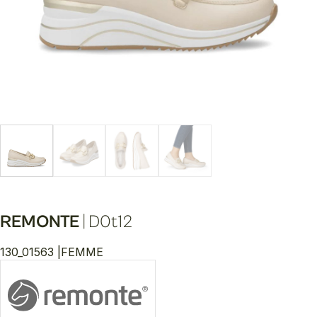
REMONTE
|
D0t12
130_01563 |
FEMME