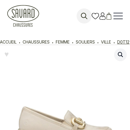
Search
for:
ACCUEIL
CHAUSSURES
FEMME
SOULIERS
VILLE
D0T12
♥︎