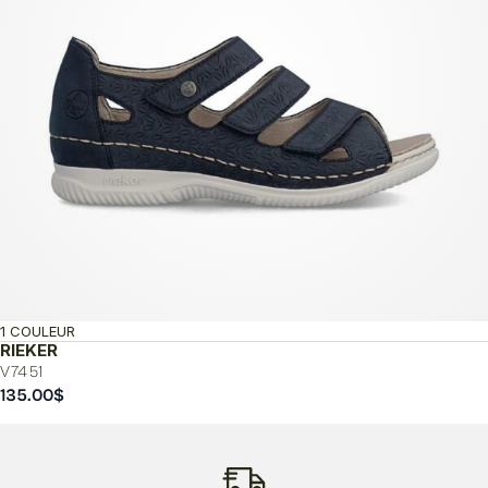
1 COULEUR
RIEKER
V7451
135.00
$