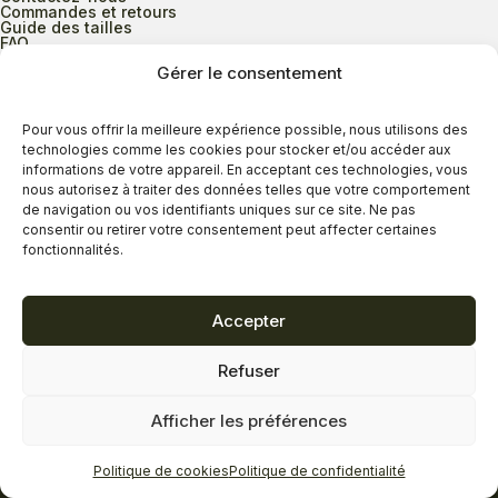
Commandes et retours
Guide des tailles
FAQ
Gérer le consentement
Heures d’ouverture
Pour vous offrir la meilleure expérience possible, nous utilisons des
technologies comme les cookies pour stocker et/ou accéder aux
informations de votre appareil. En acceptant ces technologies, vous
Lundi au mercredi
9h00 à 17h30
nous autorisez à traiter des données telles que votre comportement
Jeudi
9h00 à 20h00
de navigation ou vos identifiants uniques sur ce site. Ne pas
consentir ou retirer votre consentement peut affecter certaines
Vendredi
9h00 à 18h00
fonctionnalités.
Samedi
9h00 à 17h00
Dimanche
11h00 à 16h30
Accepter
Refuser
Politique de confidentialité
Politique de cookies
Afficher les préférences
Termes et conditions
Copyright © 2026 - Savard Chaussures
Politique de cookies
Politique de confidentialité
Réalisation Zonart Communications