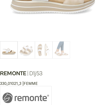
REMONTE
|
D1j53
330_01021_3 |
FEMME