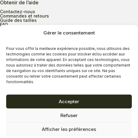
Obtenir de l’aide
Contactez-nous
Commandes et retours
Guide des tailles
FAQ
Gérer le consentement
Heures d’ouverture
Pour vous offrir la meilleure expérience possible, nous utilisons des
technologies comme les cookies pour stocker et/ou accéder aux
informations de votre appareil. En acceptant ces technologies, vous
Lundi au mercredi
9h00 à 17h30
nous autorisez à traiter des données telles que votre comportement
Jeudi
9h00 à 20h00
de navigation ou vos identifiants uniques sur ce site. Ne pas
consentir ou retirer votre consentement peut affecter certaines
Vendredi
9h00 à 18h00
fonctionnalités.
Samedi
9h00 à 17h00
Dimanche
11h00 à 16h30
Accepter
Refuser
Politique de confidentialité
Politique de cookies
Afficher les préférences
Termes et conditions
Copyright © 2026 - Savard Chaussures