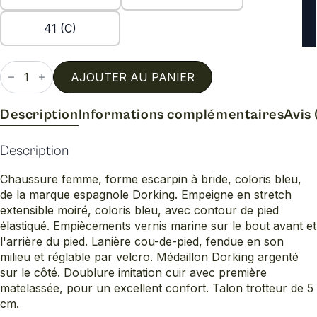
41 (C)
quantité
de
AJOUTER AU PANIER
D9693
Description
Informations complémentaires
Avis 
Description
Chaussure femme, forme escarpin à bride, coloris bleu,
de la marque espagnole Dorking. Empeigne en stretch
extensible moiré, coloris bleu, avec contour de pied
élastiqué. Empiècements vernis marine sur le bout avant et
l'arrière du pied. Lanière cou-de-pied, fendue en son
milieu et réglable par velcro. Médaillon Dorking argenté
sur le côté. Doublure imitation cuir avec première
matelassée, pour un excellent confort. Talon trotteur de 5
cm.