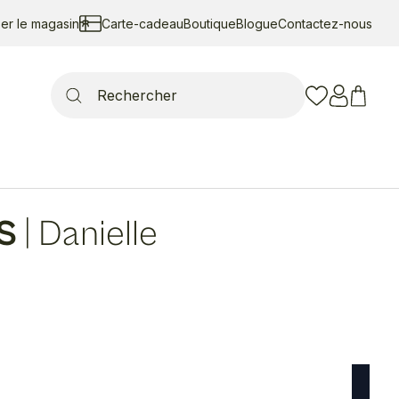
ser le magasin
Carte-cadeau
Boutique
Blogue
Contactez-nous
Search
for:
S
|
Danielle