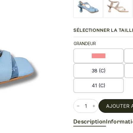
SÉLECTIONNER LA TAILL
GRANDEUR
35 (C)
38 (C)
41 (C)
quantité
de
AJOUTER 
Danielle
Description
Informat