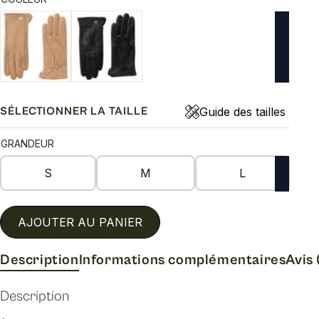
Guide des tailles
SÉLECTIONNER LA TAILLE
GRANDEUR
S
M
L
AJOUTER AU PANIER
Description
Informations complémentaires
Avis 
Description