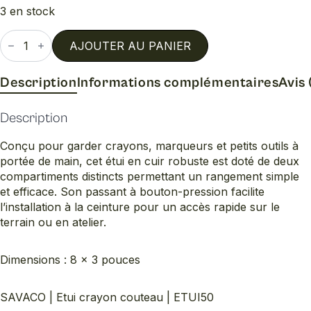
3 en stock
quantité
de
AJOUTER AU PANIER
Etui
crayon
couteau
Description
Informations complémentaires
Avis 
Description
Conçu pour garder crayons, marqueurs et petits outils à
portée de main, cet étui en cuir robuste est doté de deux
compartiments distincts permettant un rangement simple
et efficace. Son passant à bouton-pression facilite
l’installation à la ceinture pour un accès rapide sur le
terrain ou en atelier.
Dimensions : 8 x 3 pouces
SAVACO | Etui crayon couteau | ETUI50