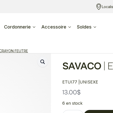
Locali
Cordonnerie
Accessoire
Soldes
 CRAYON FEUTRE
SAVACO
|
E
ETUI77 |
UNISEXE
13.00
$
6 en stock
quantité