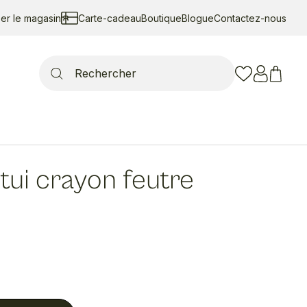
ser le magasin
Carte-cadeau
Boutique
Blogue
Contactez-nous
Search
for:
tui crayon feutre