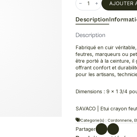
de
AJOUTER 
Etui
crayon
feutre
Description
Informat
Description
Fabriqué en cuir véritable
feutres, marqueurs ou peti
être porté à la ceinture, il
offrant confort et durabili
pour les artisans, technicie
Dimensions : 9 x 1 3/4 po
SAVACO | Etui crayon feu
Categorie(s) : Cordonnerie, Et
Partager