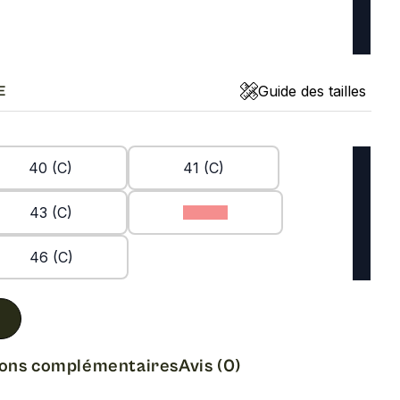
Guide des tailles
E
40 (C)
41 (C)
43 (C)
44 (C)
46 (C)
ions complémentaires
Avis (0)