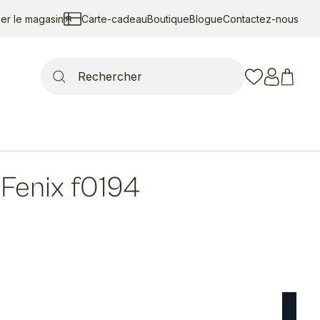
ser le magasin
Carte-cadeau
Boutique
Blogue
Contactez-nous
Search
for:
Fenix f0194