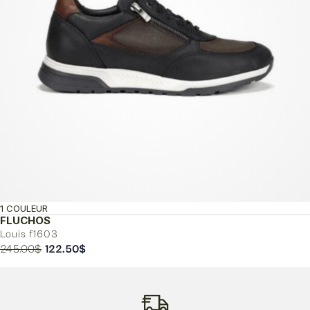
1 COULEUR
FLUCHOS
Louis f1603
Le
Le
245.00
$
122.50
$
prix
prix
initial
actuel
était :
est :
245.00$.
122.50$.