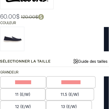
60.00
$
120.00
$
Le
Le
COULEUR
prix
prix
initial
actuel
était :
est :
120.00$.
60.00$.
Guide des tailles
SÉLECTIONNER LA TAILLE
GRANDEUR
10 (E/W)
10.5 (E/W)
11 (E/W)
11.5 (E/W)
12 (E/W)
13 (E/W)