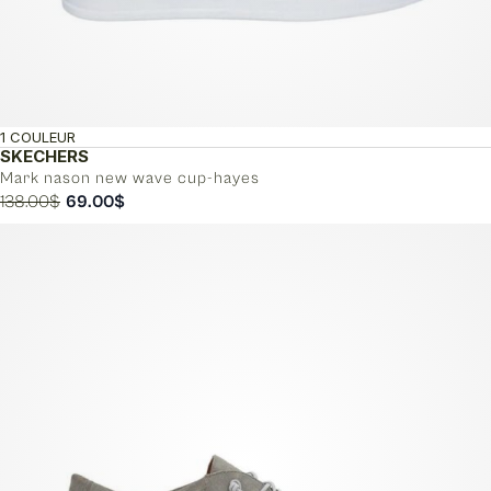
1 COULEUR
SKECHERS
Mark nason new wave cup-hayes
Le
Le
138.00
$
69.00
$
prix
prix
initial
actuel
était :
est :
138.00$.
69.00$.