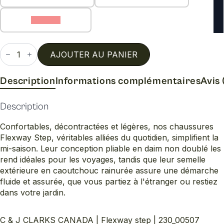
9 (E/W)
quantité
de
AJOUTER AU PANIER
Flexway
step
Description
Informations complémentaires
Avis 
Description
Confortables, décontractées et légères, nos chaussures
Flexway Step, véritables alliées du quotidien, simplifient la
mi-saison. Leur conception pliable en daim non doublé les
rend idéales pour les voyages, tandis que leur semelle
extérieure en caoutchouc rainurée assure une démarche
fluide et assurée, que vous partiez à l'étranger ou restiez
dans votre jardin.
C & J CLARKS CANADA | Flexway step | 230_00507