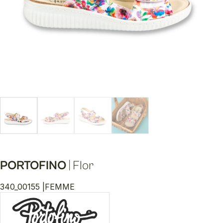
PORTOFINO
|
Flor
340_00155 |
FEMME