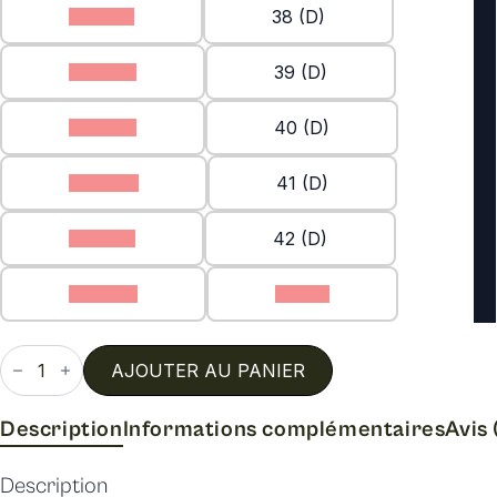
37.5 (D)
38 (D)
38.5 (D)
39 (D)
39.5 (D)
40 (D)
40.5 (D)
41 (D)
41.5 (D)
42 (D)
42.5 (D)
43 (D)
quantité
de
AJOUTER AU PANIER
Flor
Description
Informations complémentaires
Avis 
Description