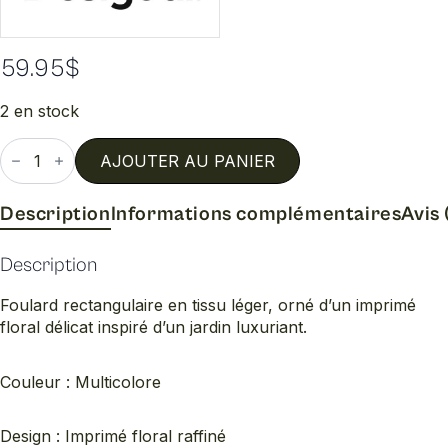
59.95
$
2 en stock
quantité
de
AJOUTER AU PANIER
Garden
Description
Informations complémentaires
Avis 
Description
Foulard rectangulaire en tissu léger, orné d’un imprimé
floral délicat inspiré d’un jardin luxuriant.
Couleur : Multicolore
Design : Imprimé floral raffiné