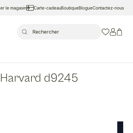
ser le magasin
Carte-cadeau
Boutique
Blogue
Contactez-nous
Search
for:
Harvard d9245