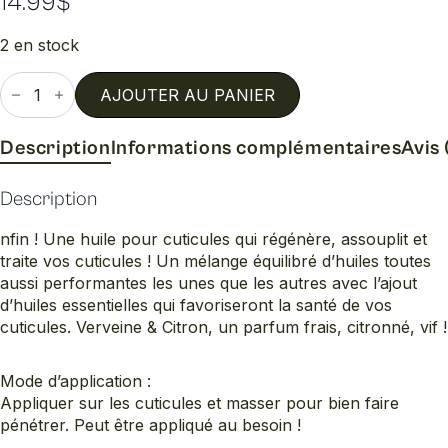
14.99
$
2 en stock
quantité
de
AJOUTER AU PANIER
Huile
cuticule
verveine
Description
Informations complémentaires
Avis 
citron
Description
nfin ! Une huile pour cuticules qui régénère, assouplit et
traite vos cuticules ! Un mélange équilibré d’huiles toutes
aussi performantes les unes que les autres avec l’ajout
d’huiles essentielles qui favoriseront la santé de vos
cuticules. Verveine & Citron, un parfum frais, citronné, vif !
Mode d’application :
Appliquer sur les cuticules et masser pour bien faire
pénétrer. Peut être appliqué au besoin !