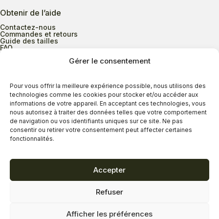
Obtenir de l’aide
Contactez-nous
Commandes et retours
Guide des tailles
FAQ
Gérer le consentement
Heures d’ouverture
Pour vous offrir la meilleure expérience possible, nous utilisons des
technologies comme les cookies pour stocker et/ou accéder aux
informations de votre appareil. En acceptant ces technologies, vous
Lundi au mercredi
9h00 à 17h30
nous autorisez à traiter des données telles que votre comportement
Jeudi
9h00 à 20h00
de navigation ou vos identifiants uniques sur ce site. Ne pas
consentir ou retirer votre consentement peut affecter certaines
Vendredi
9h00 à 18h00
fonctionnalités.
Samedi
9h00 à 17h00
Dimanche
11h00 à 16h30
Accepter
Refuser
Politique de confidentialité
Politique de cookies
Afficher les préférences
Termes et conditions