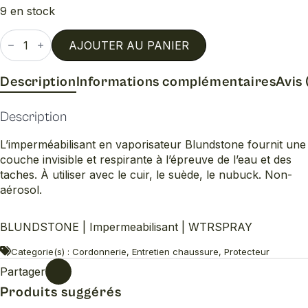
9 en stock
quantité
de
AJOUTER AU PANIER
Impermeabilisant
Description
Informations complémentaires
Avis 
Description
L’imperméabilisant en vaporisateur Blundstone fournit une
couche invisible et respirante à l’épreuve de l’eau et des
taches. À utiliser avec le cuir, le suède, le nubuck. Non-
aérosol.
BLUNDSTONE | Impermeabilisant | WTRSPRAY
Categorie(s) : Cordonnerie, Entretien chaussure, Protecteur
Partager
Produits suggérés