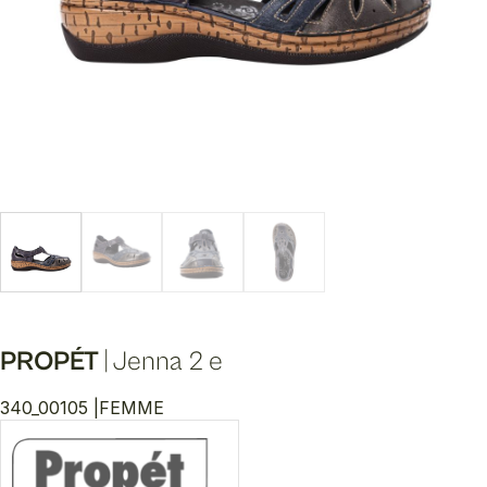
PROPÉT
|
Jenna 2 e
340_00105 |
FEMME