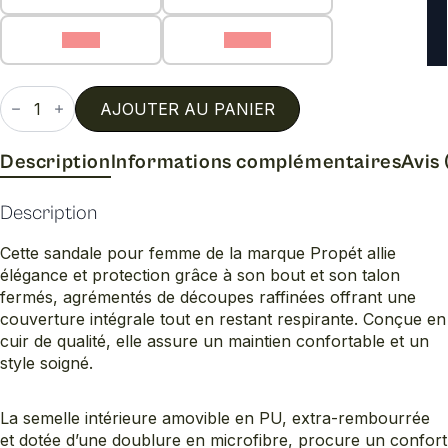
9 (C)
9 (EE)
quantité
de
AJOUTER AU PANIER
Jenna
2
e
Description
Informations complémentaires
Avis 
Description
Cette sandale pour femme de la marque Propét allie
élégance et protection grâce à son bout et son talon
fermés, agrémentés de découpes raffinées offrant une
couverture intégrale tout en restant respirante. Conçue en
cuir de qualité, elle assure un maintien confortable et un
style soigné.
La semelle intérieure amovible en PU, extra-rembourrée
et dotée d’une doublure en microfibre, procure un confort