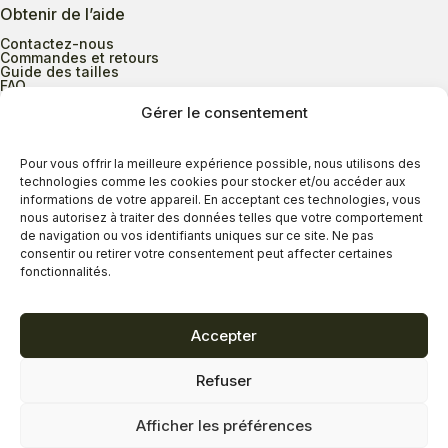
Obtenir de l’aide
Contactez-nous
Commandes et retours
Guide des tailles
FAQ
Gérer le consentement
Heures d’ouverture
Pour vous offrir la meilleure expérience possible, nous utilisons des
technologies comme les cookies pour stocker et/ou accéder aux
informations de votre appareil. En acceptant ces technologies, vous
Lundi au mercredi
9h00 à 17h30
nous autorisez à traiter des données telles que votre comportement
Jeudi
9h00 à 20h00
de navigation ou vos identifiants uniques sur ce site. Ne pas
consentir ou retirer votre consentement peut affecter certaines
Vendredi
9h00 à 18h00
fonctionnalités.
Samedi
9h00 à 17h00
Dimanche
11h00 à 16h30
Accepter
Refuser
Politique de confidentialité
Politique de cookies
Afficher les préférences
Termes et conditions