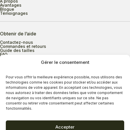
À propos
Avantages
Blogue
Témoignages
Obtenir de l’aide
Contactez-nous
Commandes et retours
Guide des tailles
FAQ
Gérer le consentement
Heures d’ouverture
Pour vous offrir la meilleure expérience possible, nous utilisons des
technologies comme les cookies pour stocker et/ou accéder aux
informations de votre appareil. En acceptant ces technologies, vous
Lundi au mercredi
9h00 à 17h30
nous autorisez à traiter des données telles que votre comportement
Jeudi
9h00 à 20h00
de navigation ou vos identifiants uniques sur ce site. Ne pas
consentir ou retirer votre consentement peut affecter certaines
Vendredi
9h00 à 18h00
fonctionnalités.
Samedi
9h00 à 17h00
Dimanche
11h00 à 16h30
Accepter