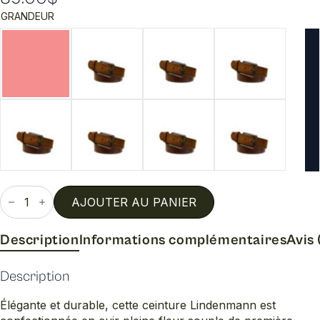
GRANDEUR
quantité
de
AJOUTER AU PANIER
Li
368
Description
Informations complémentaires
Avis 
Description
Élégante et durable, cette ceinture Lindenmann est