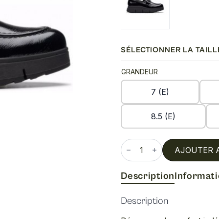
SÉLECTIONNER LA TAILL
GRANDEUR
7 (E)
8.5 (E)
quantité
de
AJOUTER 
Loriini
izzy
w
Description
Informat
Description