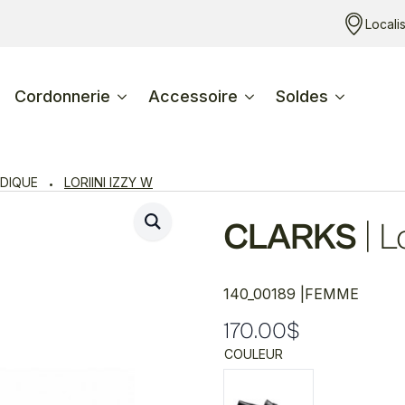
Locali
Cordonnerie
Accessoire
Soldes
DIQUE
LORIINI IZZY W
CLARKS
|
L
140_00189 |
FEMME
170.00
$
COULEUR