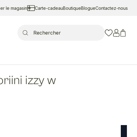
ser le magasin
Carte-cadeau
Boutique
Blogue
Contactez-nous
Search
for:
oriini izzy w