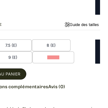
Guide des tailles
E
7.5 (E)
8 (E)
9 (E)
9.5 (E)
AU PANIER
ions complémentaires
Avis (0)