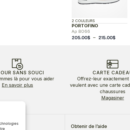
2 COULEURS
PORTOFINO
Ap 8066
Plage
–
205.00
$
215.00
$
de
prix :
205.0
à
215.00
TOUR SANS SOUCI
CARTE CADEA
mmes là pour vous aider
Offrez-leur exactement 
En savoir plus
veulent avec une carte ca
chaussures
Magasiner
echnologies
 de nous
Obtenir de l’aide
tre