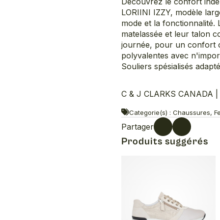
Découvrez le confort ind
LORIINI IZZY, modèle large
mode et la fonctionnalité. 
matelassée et leur talon c
journée, pour un confort 
polyvalentes avec n'import
Souliers spésialisés adapt
C & J CLARKS CANADA | Lo
Categorie(s) : Chaussures, F
Partager
Produits suggérés