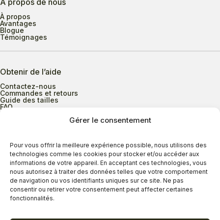
À propos de nous
À propos
Avantages
Blogue
Témoignages
Obtenir de l’aide
Contactez-nous
Commandes et retours
Guide des tailles
FAQ
Gérer le consentement
Heures d’ouverture
Pour vous offrir la meilleure expérience possible, nous utilisons des
technologies comme les cookies pour stocker et/ou accéder aux
informations de votre appareil. En acceptant ces technologies, vous
Lundi au mercredi
9h00 à 17h30
nous autorisez à traiter des données telles que votre comportement
Jeudi
9h00 à 20h00
de navigation ou vos identifiants uniques sur ce site. Ne pas
consentir ou retirer votre consentement peut affecter certaines
Vendredi
9h00 à 18h00
fonctionnalités.
Samedi
9h00 à 17h00
Dimanche
11h00 à 16h30