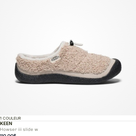
1 COULEUR
KEEN
Howser iii slide w
110.00
$