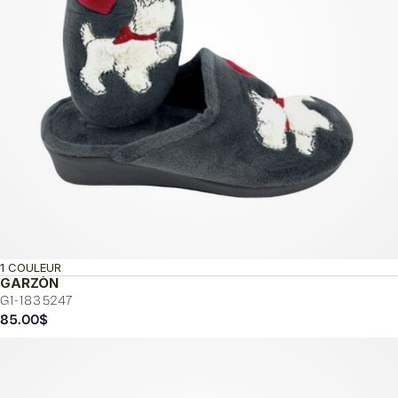
1 COULEUR
GARZÒN
G1-1835247
85.00
$