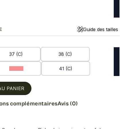
Guide des tailles
E
37 (C)
38 (C)
40 (C)
41 (C)
AU PANIER
ions complémentaires
Avis (0)