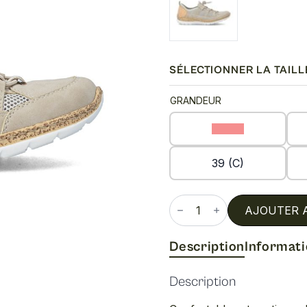
SÉLECTIONNER LA TAILL
GRANDEUR
36 (C)
39 (C)
quantité
de
AJOUTER 
N42k2
Description
Informat
Description