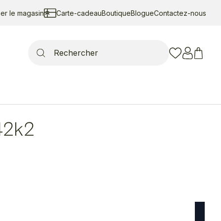
ser le magasin
Carte-cadeau
Boutique
Blogue
Contactez-nous
Search
for:
42k2