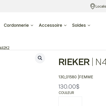
Locali
Cordonnerie
Accessoire
Soldes
N42K2
RIEKER
|
N
130_01580 |
FEMME
130.00
$
COULEUR