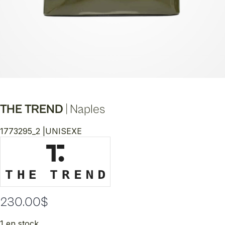
THE TREND
|
Naples
1773295_2 |
UNISEXE
230.00
$
1 en stock