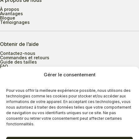
À propos de nous
À propos
Avantages
Blogue
Témoignages
Obtenir de l’aide
Contactez-nous
Commandes et retours
Guide des tailles
FAQ
Gérer le consentement
Heures d’ouverture
Pour vous offrir la meilleure expérience possible, nous utilisons des
technologies comme les cookies pour stocker et/ou accéder aux
informations de votre appareil. En acceptant ces technologies, vous
Lundi au mercredi
9h00 à 17h30
nous autorisez à traiter des données telles que votre comportement
Jeudi
9h00 à 20h00
de navigation ou vos identifiants uniques sur ce site. Ne pas
consentir ou retirer votre consentement peut affecter certaines
Vendredi
9h00 à 18h00
fonctionnalités.
Samedi
9h00 à 17h00
Dimanche
11h00 à 16h30