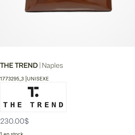
THE TREND
|
Naples
1773295_3 |
UNISEXE
230.00
$
1 en stock