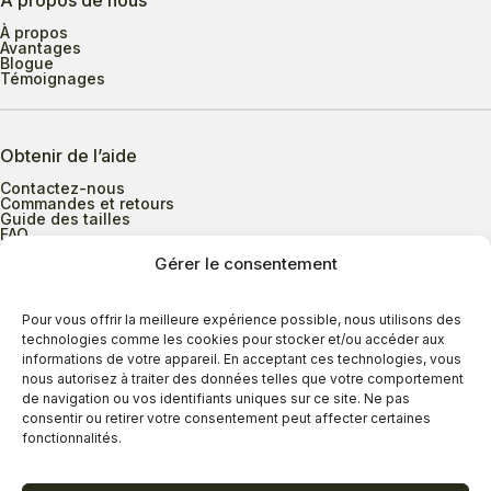
À propos de nous
À propos
Avantages
Blogue
Témoignages
Obtenir de l’aide
Contactez-nous
Commandes et retours
Guide des tailles
FAQ
Gérer le consentement
Heures d’ouverture
Pour vous offrir la meilleure expérience possible, nous utilisons des
technologies comme les cookies pour stocker et/ou accéder aux
informations de votre appareil. En acceptant ces technologies, vous
Lundi au mercredi
9h00 à 17h30
nous autorisez à traiter des données telles que votre comportement
Jeudi
9h00 à 20h00
de navigation ou vos identifiants uniques sur ce site. Ne pas
consentir ou retirer votre consentement peut affecter certaines
Vendredi
9h00 à 18h00
fonctionnalités.
Samedi
9h00 à 17h00
Dimanche
11h00 à 16h30