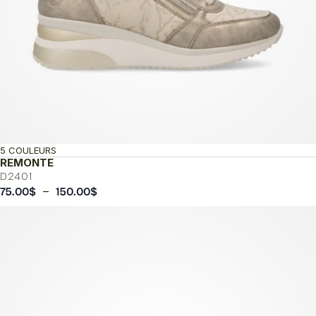
5 COULEURS
REMONTE
D2401
Plage
–
75.00
$
150.00
$
de
prix :
75.00$
à
150.00$