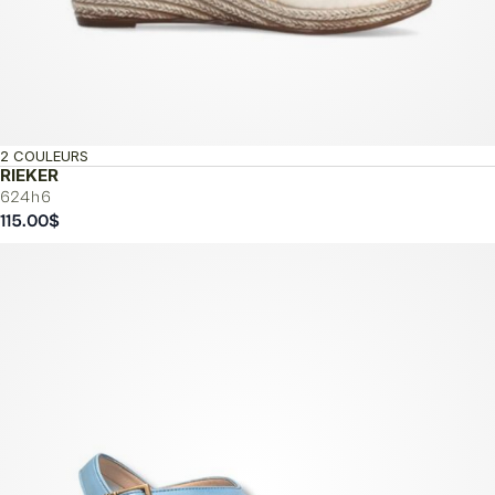
2 COULEURS
RIEKER
624h6
115.00
$