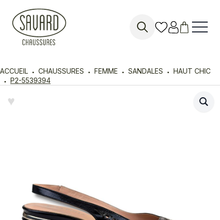
Search
for:
ACCUEIL
CHAUSSURES
FEMME
SANDALES
HAUT CHIC
P2-5539394
♥︎