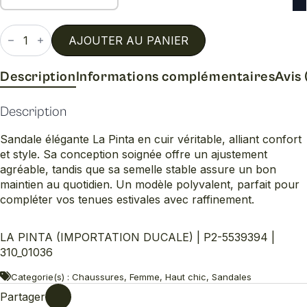
quantité
de
AJOUTER AU PANIER
P2-
5539394
Description
Informations complémentaires
Avis 
Description
Sandale élégante La Pinta en cuir véritable, alliant confort
et style. Sa conception soignée offre un ajustement
agréable, tandis que sa semelle stable assure un bon
maintien au quotidien. Un modèle polyvalent, parfait pour
compléter vos tenues estivales avec raffinement.
LA PINTA (IMPORTATION DUCALE) | P2-5539394 |
310_01036
Categorie(s) : Chaussures, Femme, Haut chic, Sandales
Partager