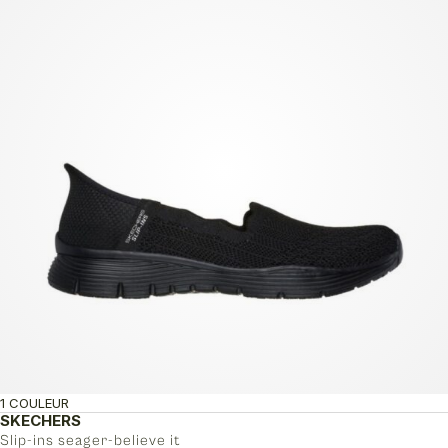
1 COULEUR
SKECHERS
Slip-ins seager-believe it