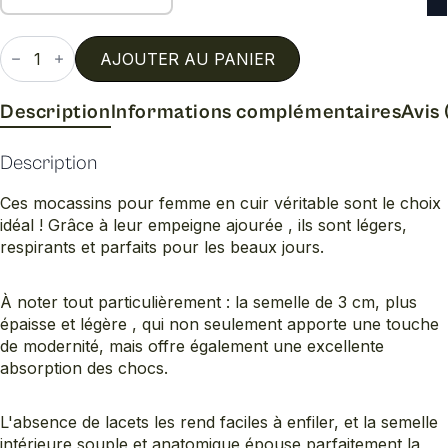
quantité
de
AJOUTER AU PANIER
P2-
8201
Description
Informations complémentaires
Avis 
Description
Ces mocassins pour femme en cuir véritable sont le choix
idéal ! Grâce à leur empeigne ajourée , ils sont légers,
respirants et parfaits pour les beaux jours.
À noter tout particulièrement : la semelle de 3 cm, plus
épaisse et légère , qui non seulement apporte une touche
de modernité, mais offre également une excellente
absorption des chocs.
L'absence de lacets les rend faciles à enfiler, et la semelle
intérieure souple et anatomique épouse parfaitement la