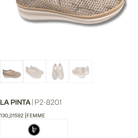
LA PINTA
|
P2-8201
130_01592 |
FEMME