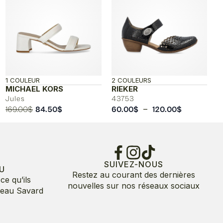
1 COULEUR
2 COULEURS
MICHAEL KORS
RIEKER
Jules
43753
Le
Le
Plage
–
169.00
$
84.50
$
60.00
$
120.00
$
prix
prix
de
initial
actuel
prix :
était :
est :
60.00$
169.00$.
84.50$.
à
120.00$
SUIVEZ-NOUS
U
Restez au courant des dernières
ce qu’ils
nouvelles sur nos réseaux sociaux
deau Savard