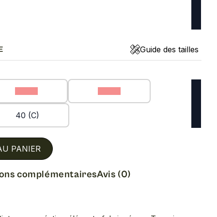
Guide des tailles
E
36 (C)
38 (C)
40 (C)
AU PANIER
ions complémentaires
Avis (0)