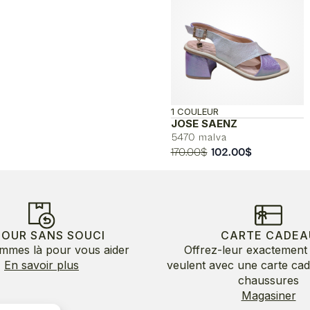
1 COULEUR
JOSE SAENZ
5470 malva
Le
Le
170.00
$
102.00
$
prix
prix
initial
actuel
était :
est :
170.00$.
102.00$.
TOUR SANS SOUCI
CARTE CADEA
mmes là pour vous aider
Offrez-leur exactement 
En savoir plus
veulent avec une carte ca
chaussures
Magasiner