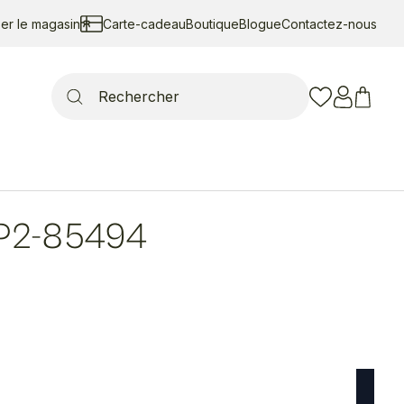
ser le magasin
Carte-cadeau
Boutique
Blogue
Contactez-nous
Search
for:
P2-85494