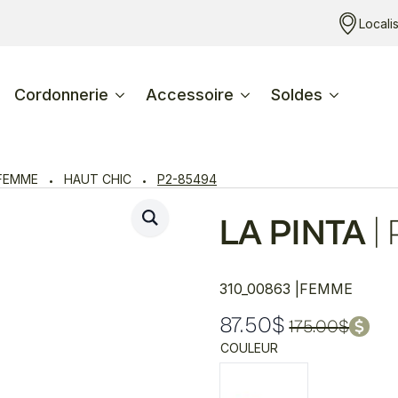
Locali
Cordonnerie
Accessoire
Soldes
FEMME
HAUT CHIC
P2-85494
LA PINTA
|
310_00863 |
FEMME
87.50
$
175.00
$
Le
Le
COULEUR
prix
prix
initial
actuel