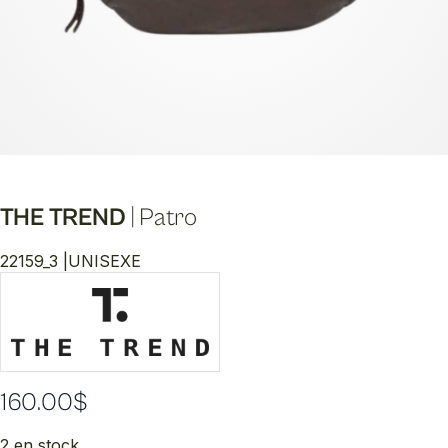
THE TREND
|
Patro
22159_3 |
UNISEXE
160.00
$
2 en stock