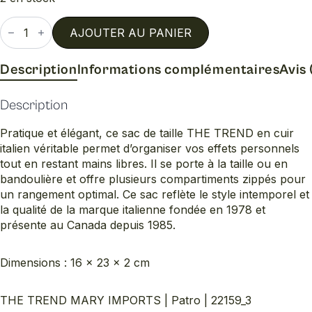
quantité
de
AJOUTER AU PANIER
Patro
Description
Informations complémentaires
Avis 
Description
Pratique et élégant, ce sac de taille THE TREND en cuir
italien véritable permet d’organiser vos effets personnels
tout en restant mains libres. Il se porte à la taille ou en
bandoulière et offre plusieurs compartiments zippés pour
un rangement optimal. Ce sac reflète le style intemporel et
la qualité de la marque italienne fondée en 1978 et
présente au Canada depuis 1985.
Dimensions : 16 × 23 × 2 cm
THE TREND MARY IMPORTS | Patro | 22159_3