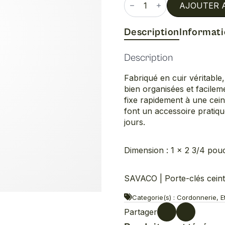
de
AJOUTER 
Porte-
clés
ceinture
Description
Informat
Description
Fabriqué en cuir véritable
bien organisées et facilem
fixe rapidement à une cei
font un accessoire pratiqu
jours.
Dimension : 1 x 2 3/4 pou
SAVACO | Porte-clés cein
Categorie(s) : Cordonnerie, Et
Partager