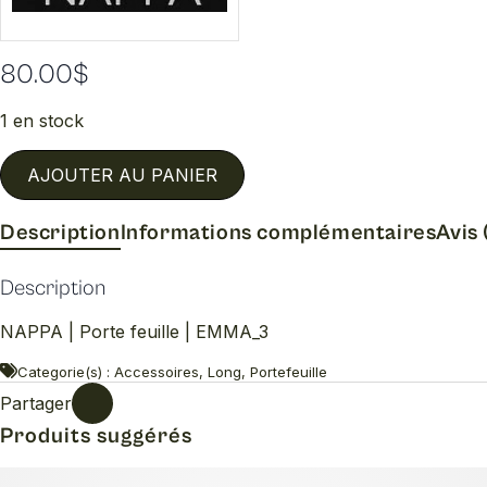
80.00
$
1 en stock
AJOUTER AU PANIER
Description
Informations complémentaires
Avis 
Description
NAPPA | Porte feuille | EMMA_3
Categorie(s) : Accessoires, Long, Portefeuille
Partager
Produits suggérés