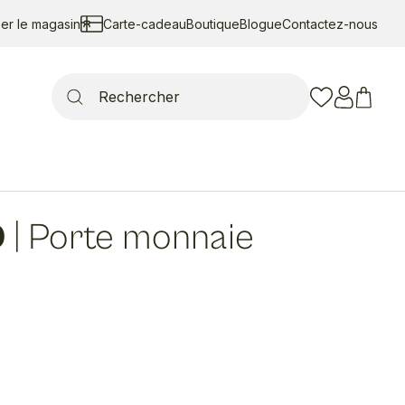
ser le magasin
Carte-cadeau
Boutique
Blogue
Contactez-nous
Search
for:
D
|
Porte monnaie