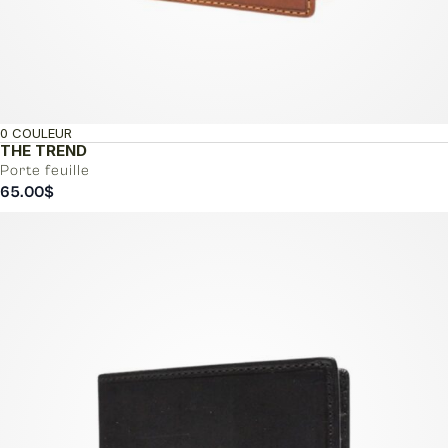
0 COULEUR
THE TREND
Porte feuille
65.00
$