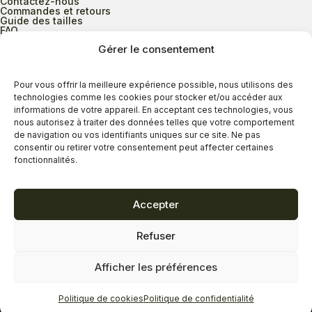
Contactez-nous
Commandes et retours
Guide des tailles
FAQ
Gérer le consentement
Heures d’ouverture
Pour vous offrir la meilleure expérience possible, nous utilisons des
technologies comme les cookies pour stocker et/ou accéder aux
informations de votre appareil. En acceptant ces technologies, vous
Lundi au mercredi
9h00 à 17h30
nous autorisez à traiter des données telles que votre comportement
Jeudi
9h00 à 20h00
de navigation ou vos identifiants uniques sur ce site. Ne pas
consentir ou retirer votre consentement peut affecter certaines
Vendredi
9h00 à 18h00
fonctionnalités.
Samedi
9h00 à 17h00
Dimanche
11h00 à 16h30
Accepter
Refuser
Politique de confidentialité
Politique de cookies
Afficher les préférences
Termes et conditions
Copyright © 2026 - Savard Chaussures
Politique de cookies
Politique de confidentialité
Réalisation Zonart Communications