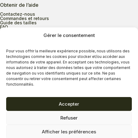
Obtenir de l’aide
Contactez-nous
Commandes et retours
Guide des tailles
FAQ
Gérer le consentement
Heures d’ouverture
Pour vous offrir la meilleure expérience possible, nous utilisons des
technologies comme les cookies pour stocker et/ou accéder aux
informations de votre appareil. En acceptant ces technologies, vous
Lundi au mercredi
9h00 à 17h30
nous autorisez à traiter des données telles que votre comportement
Jeudi
9h00 à 20h00
de navigation ou vos identifiants uniques sur ce site. Ne pas
consentir ou retirer votre consentement peut affecter certaines
Vendredi
9h00 à 18h00
fonctionnalités.
Samedi
9h00 à 17h00
Dimanche
11h00 à 16h30
Accepter
Refuser
Politique de confidentialité
Politique de cookies
Afficher les préférences
Termes et conditions