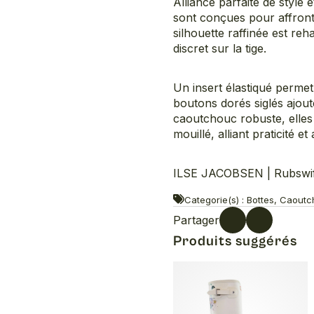
Alliance parfaite de style 
sont conçues pour affront
silhouette raffinée est re
discret sur la tige.
Un insert élastiqué permet 
boutons dorés siglés ajou
caoutchouc robuste, elles
mouillé, alliant praticité et
ILSE JACOBSEN | Rubswif
Categorie(s) : Bottes, Caou
Partager
Produits suggérés