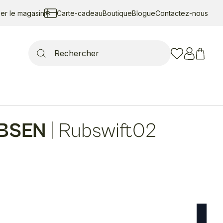
ser le magasin
Carte-cadeau
Boutique
Blogue
Contactez-nous
Search
for:
OBSEN
|
Rubswift02