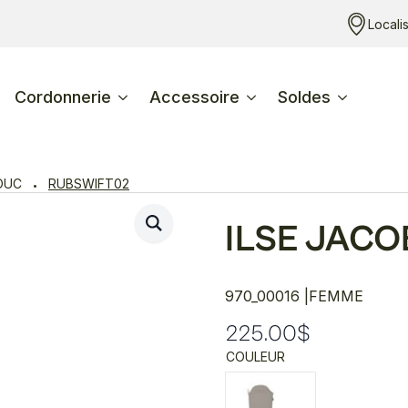
Locali
Cordonnerie
Accessoire
Soldes
OUC
RUBSWIFT02
ILSE JAC
970_00016 |
FEMME
225.00
$
COULEUR