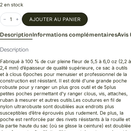
2 en stock
quantité
de
AJOUTER AU PANIER
Sac
a
clous
Description
Informations complémentaires
Avis 
6
poches
Description
Fabriqué à 100 % de cuir pleine fleur de 5,5 à 6,0 oz (2,2 à
2,4 mm) d’épaisseur de qualité supérieure, ce sac à outils
et à clous 6poches pour menuisier et professionnel de la
construction est résistant. Il est doté d'une grande poche
robuste pour y ranger un plus gros outil et de 5plus
petites poches permettant d'y ranger clous, vis, attaches,
ruban à mesurer et autres outils.Les coutures en fil de
nylon ultrarobuste sont doublées aux endroits plus
susceptibles d’être éprouvés plus rudement. De plus, la
poche est renforcée par des rivets résistants à la rouille et
la partie haute du sac (où se glisse la ceinture) est doublée