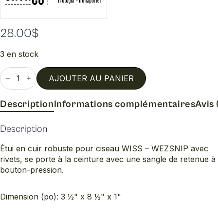
28.00
$
3 en stock
quantité
de
AJOUTER AU PANIER
Etui
ciseaux
Description
Informations complémentaires
Avis 
Description
Étui en cuir robuste pour ciseau WISS – WEZSNIP avec
rivets, se porte à la ceinture avec une sangle de retenue à
bouton-pression.
Dimension (po): 3 ½" x 8 ½" x 1"