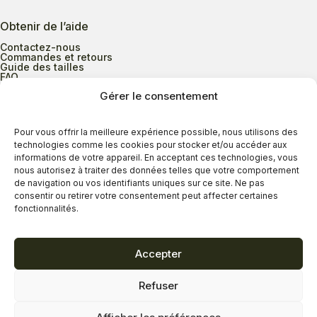
Obtenir de l’aide
Contactez-nous
Commandes et retours
Guide des tailles
FAQ
Gérer le consentement
Heures d’ouverture
Pour vous offrir la meilleure expérience possible, nous utilisons des
technologies comme les cookies pour stocker et/ou accéder aux
informations de votre appareil. En acceptant ces technologies, vous
Lundi au mercredi
9h00 à 17h30
nous autorisez à traiter des données telles que votre comportement
Jeudi
9h00 à 20h00
de navigation ou vos identifiants uniques sur ce site. Ne pas
consentir ou retirer votre consentement peut affecter certaines
Vendredi
9h00 à 18h00
fonctionnalités.
Samedi
9h00 à 17h00
Dimanche
11h00 à 16h30
Accepter
Refuser
Politique de confidentialité
Politique de cookies