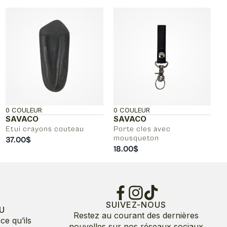
0 COULEUR
0 COULEUR
SAVACO
SAVACO
Etui crayons couteau
Porte cles avec
mousqueton
37.00
$
18.00
$
SUIVEZ-NOUS
U
Restez au courant des dernières
ce qu’ils
nouvelles sur nos réseaux sociaux