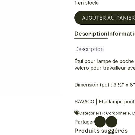
1 en stock
AJOUTER AU PANIER
Description
Informat
Description
Étui pour lampe de poche 
velcro pour travailleur av
Dimension (po) : 3 ½" x 8"
SAVACO | Etui lampe poch
Categorie(s) : Cordonnerie, Et
Partager
Produits suggérés