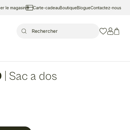
ser le magasin
Carte-cadeau
Boutique
Blogue
Contactez-nous
Search
for:
D
|
Sac a dos