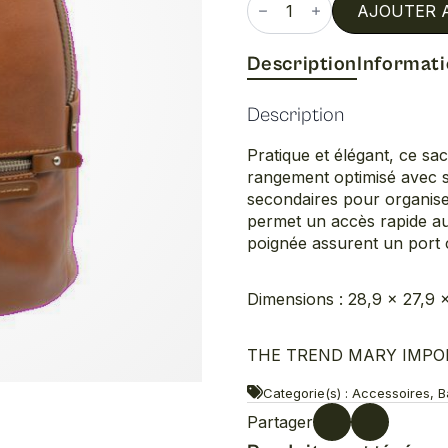
de
AJOUTER 
Sac
a
dos
Description
Informat
Description
Pratique et élégant, ce sac
rangement optimisé avec s
secondaires pour organise
permet un accès rapide aux 
poignée assurent un port 
Dimensions : 28,9 × 27,9 
THE TREND MARY IMPORTS
Categorie(s) : Accessoires, 
Partager