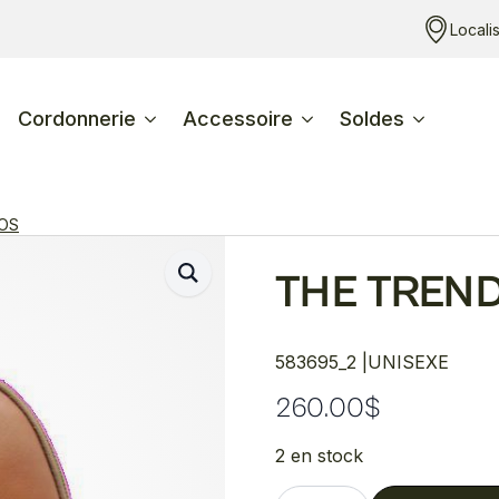
Locali
Cordonnerie
Accessoire
Soldes
DOS
THE TREN
583695_2 |
UNISEXE
260.00
$
2 en stock
quantité