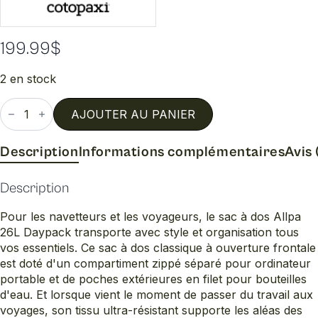
199.99
$
2 en stock
quantité
de
AJOUTER AU PANIER
Sac
a
dos
Description
Informations complémentaires
Avis 
allpa
26l
Description
Pour les navetteurs et les voyageurs, le sac à dos Allpa
26L Daypack transporte avec style et organisation tous
vos essentiels. Ce sac à dos classique à ouverture frontale
est doté d'un compartiment zippé séparé pour ordinateur
portable et de poches extérieures en filet pour bouteilles
d'eau. Et lorsque vient le moment de passer du travail aux
voyages, son tissu ultra-résistant supporte les aléas des