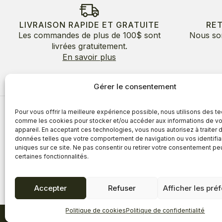
LIVRAISON RAPIDE ET GRATUITE
RE
Les commandes de plus de 100$ sont
Nous so
livrées gratuitement.
En savoir plus
Gérer le consentement
Pour vous offrir la meilleure expérience possible, nous utilisons des t
À propos
comme les cookies pour stocker et/ou accéder aux informations de vo
appareil. En acceptant ces technologies, vous nous autorisez à traiter 
À propos
Avantages
données telles que votre comportement de navigation ou vos identifia
Blogue
uniques sur ce site. Ne pas consentir ou retirer votre consentement pe
Témoigna
certaines fonctionnalités.
Accepter
Refuser
Afficher les pré
Politique de cookies
Politique de confidentialité
Politique de confidentialité
Politique de cookies
Termes et condi