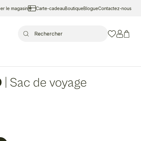
ser le magasin
Carte-cadeau
Boutique
Blogue
Contactez-nous
Search
for:
D
|
Sac de voyage