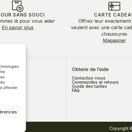
TOUR SANS SOUCI
CARTE CADEA
mmes là pour vous aider
Offrez-leur exactement 
En savoir plus
veulent avec une carte ca
chaussures
Magasiner
echnologies
 de nous
Obtenir de l’aide
tre
des
Contactez-nous
Commandes et retours
nts
Guide des tailles
ut affecter
ges
FAQ
férences
tions
Copyright 