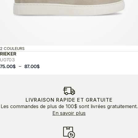
2 COULEURS
RIEKER
U0703
Plage
–
75.00
$
87.00
$
de
prix :
75.00$
à
87.00$
LIVRAISON RAPIDE ET GRATUITE
Les commandes de plus de 100$ sont livrées gratuitement.
En savoir plus