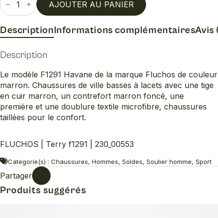
de
AJOUTER AU PANIER
Terry
f1291
Description
Informations complémentaires
Avis 
Description
Le modèle F1291 Havane de la marque Fluchos de couleur
marron. Chaussures de ville basses à lacets avec une tige
en cuir marron, un contrefort marron foncé, une
première et une doublure textile microfibre, chaussures
taillées pour le confort.
FLUCHOS | Terry f1291 | 230_00553
Categorie(s) : Chaussures, Hommes, Soldes, Soulier homme, Sport
Partager
Produits suggérés