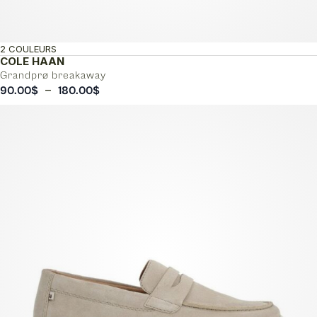
2 COULEURS
COLE HAAN
Grandprø breakaway
Plage
–
90.00
$
180.00
$
de
prix :
90.00$
à
180.00$