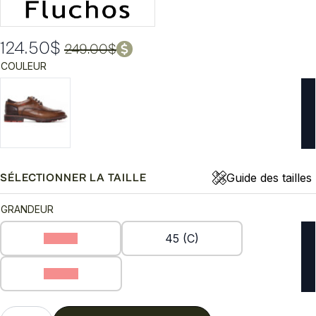
124.50
$
249.00
$
Le
Le
COULEUR
prix
prix
initial
actuel
était :
est :
249.00$.
124.50$.
Guide des tailles
SÉLECTIONNER LA TAILLE
GRANDEUR
43 (C)
45 (C)
46 (C)
quantité