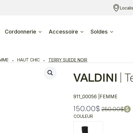
Locali
Cordonnerie
Accessoire
Soldes
EMME
HAUT CHIC
TERRY SUEDE NOIR
VALDINI
|
T
911_00056 |
FEMME
150.00
$
250.00
$
Le
Le
COULEUR
prix
prix
initial
actuel