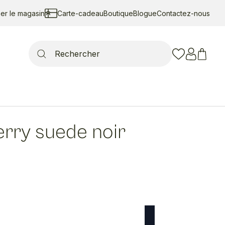
ser le magasin
Carte-cadeau
Boutique
Blogue
Contactez-nous
Search
for:
erry suede noir