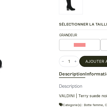
était :
est :
250.00$.
150.00$.
SÉLECTIONNER LA TAILL
GRANDEUR
7.5 (C)
quantité
de
AJOUTER 
Terry
suede
noir
Description
Informat
Description
VALDINI | Terry suede noi
Categorie(s) : Botte femme, 