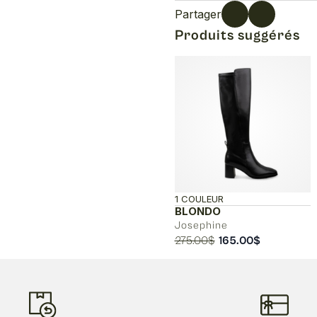
Partager
Produits suggérés
1 COULEUR
BLONDO
Josephine
Le
Le
275.00
$
165.00
$
prix
prix
initial
actuel
était :
est :
275.00$.
165.00$.