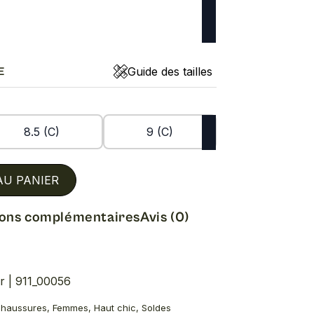
Guide des tailles
E
8.5 (C)
9 (C)
AU PANIER
ions complémentaires
Avis (0)
r | 911_00056
Chaussures, Femmes, Haut chic, Soldes