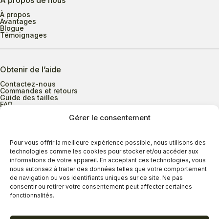
À propos de nous
À propos
Avantages
Blogue
Témoignages
Obtenir de l’aide
Contactez-nous
Commandes et retours
Guide des tailles
FAQ
Gérer le consentement
Heures d’ouverture
Pour vous offrir la meilleure expérience possible, nous utilisons des
technologies comme les cookies pour stocker et/ou accéder aux
informations de votre appareil. En acceptant ces technologies, vous
Lundi au mercredi
9h00 à 17h30
nous autorisez à traiter des données telles que votre comportement
Jeudi
9h00 à 20h00
de navigation ou vos identifiants uniques sur ce site. Ne pas
consentir ou retirer votre consentement peut affecter certaines
Vendredi
9h00 à 18h00
fonctionnalités.
Samedi
9h00 à 17h00
Dimanche
11h00 à 16h30