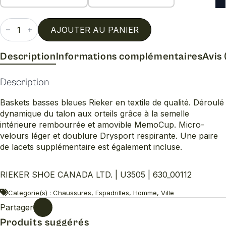
quantité
de
AJOUTER AU PANIER
U3505
Description
Informations complémentaires
Avis 
Description
Baskets basses bleues Rieker en textile de qualité. Déroulé
dynamique du talon aux orteils grâce à la semelle
intérieure rembourrée et amovible MemoCup. Micro-
velours léger et doublure Drysport respirante. Une paire
de lacets supplémentaire est également incluse.
RIEKER SHOE CANADA LTD. | U3505 | 630_00112
Categorie(s) : Chaussures, Espadrilles, Homme, Ville
Partager
Produits suggérés