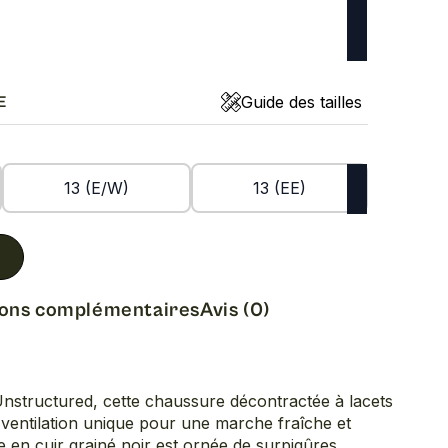
Guide des tailles
E
13 (E/W)
13 (EE)
ions complémentaires
Avis (0)
Unstructured, cette chaussure décontractée à lacets
 ventilation unique pour une marche fraîche et
 en cuir grainé noir est ornée de surpiqûres