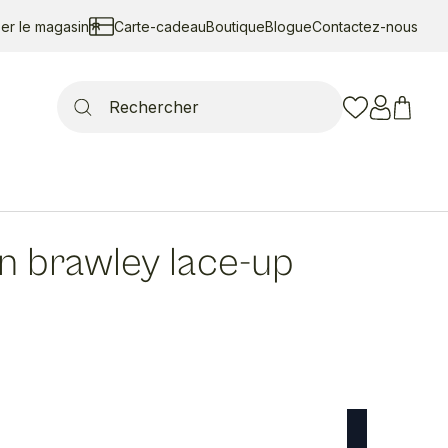
ser le magasin
Carte-cadeau
Boutique
Blogue
Contactez-nous
Search
for:
n brawley lace-up