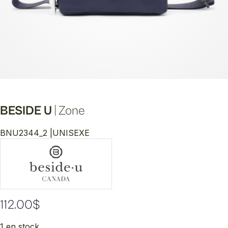
BESIDE U
|
Zone
BNU2344_2 |
UNISEXE
112.00
$
1 en stock