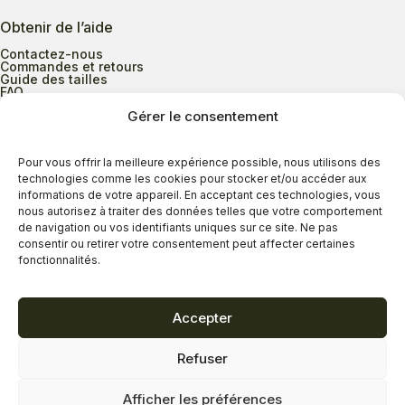
Obtenir de l’aide
Contactez-nous
Commandes et retours
Guide des tailles
FAQ
Gérer le consentement
Heures d’ouverture
Pour vous offrir la meilleure expérience possible, nous utilisons des
technologies comme les cookies pour stocker et/ou accéder aux
informations de votre appareil. En acceptant ces technologies, vous
Lundi au mercredi
9h00 à 17h30
nous autorisez à traiter des données telles que votre comportement
Jeudi
9h00 à 20h00
de navigation ou vos identifiants uniques sur ce site. Ne pas
consentir ou retirer votre consentement peut affecter certaines
Vendredi
9h00 à 18h00
fonctionnalités.
Samedi
9h00 à 17h00
Dimanche
11h00 à 16h30
Accepter
Refuser
Politique de confidentialité
Politique de cookies
Afficher les préférences