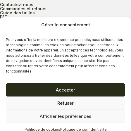
Contactez-nous
Commandes et retours
Guide des tailles
FAQ
Gérer le consentement
Heures d’ouverture
Pour vous offrir la meilleure expérience possible, nous utilisons des
technologies comme les cookies pour stocker et/ou accéder aux
informations de votre appareil. En acceptant ces technologies, vous
Lundi au mercredi
9h00 à 17h30
nous autorisez à traiter des données telles que votre comportement
Jeudi
9h00 à 20h00
de navigation ou vos identifiants uniques sur ce site. Ne pas
consentir ou retirer votre consentement peut affecter certaines
Vendredi
9h00 à 18h00
fonctionnalités.
Samedi
9h00 à 17h00
Dimanche
11h00 à 16h30
Accepter
Refuser
Politique de confidentialité
Politique de cookies
Afficher les préférences
Termes et conditions
Copyright © 2026 - Savard Chaussures
Politique de cookies
Politique de confidentialité
Réalisation Zonart Communications