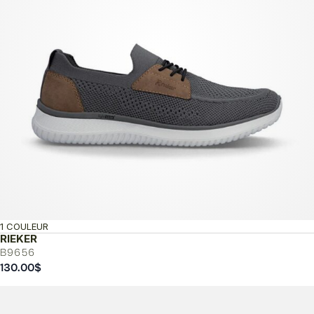
1 COULEUR
RIEKER
B9656
130.00
$