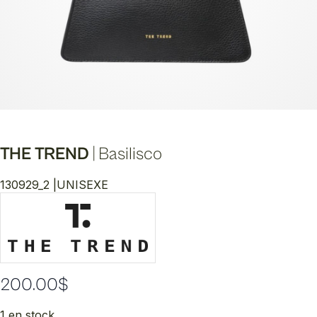
THE TREND
|
Basilisco
130929_2 |
UNISEXE
200.00
$
1 en stock