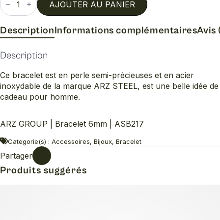
de
AJOUTER AU PANIER
Bracelet
6mm
Description
Informations complémentaires
Avis 
Description
Ce bracelet est en perle semi-précieuses et en acier
inoxydable de la marque ARZ STEEL, est une belle idée de
cadeau pour homme.
ARZ GROUP | Bracelet 6mm | ASB217
Categorie(s) : Accessoires, Bijoux, Bracelet
Partager
Produits suggérés