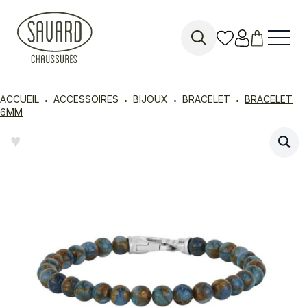
Search
for:
ACCUEIL
ACCESSOIRES
BIJOUX
BRACELET
BRACELET
6MM
♥︎