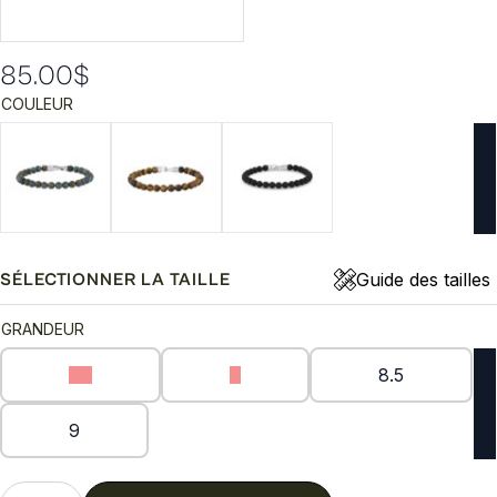
85.00
$
COULEUR
Guide des tailles
SÉLECTIONNER LA TAILLE
GRANDEUR
7.5
8
8.5
9
quantité