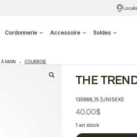
Locali
Cordonnerie
Accessoire
Soldes
 À MAIN
COURROIE
THE TREN
135988_15 |
UNISEXE
40.00
$
1 en stock